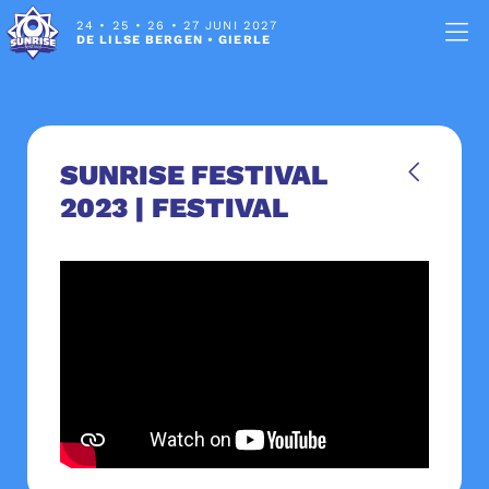
24
•
25
•
26
•
27 JUNI 2027
DE LILSE BERGEN
•
GIERLE
SUNRISE FESTIVAL
2023 | FESTIVAL