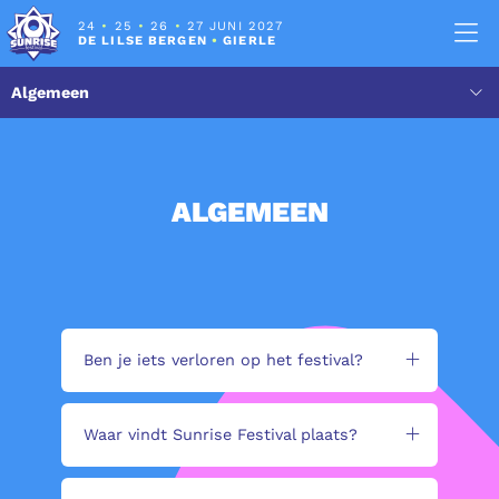
24
•
25
•
26
•
27 JUNI 2027
DE LILSE BERGEN
•
GIERLE
ALGEMEEN
Ben je iets verloren op het festival?
Waar vindt Sunrise Festival plaats?