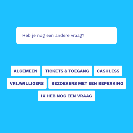
Heb je nog een andere vraag?
ALGEMEEN
TICKETS & TOEGANG
CASHLESS
VRIJWILLIGERS
BEZOEKERS MET EEN BEPERKING
IK HEB NOG EEN VRAAG