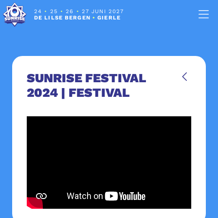
24
•
25
•
26
•
27 JUNI 2027
DE LILSE BERGEN
•
GIERLE
SUNRISE FESTIVAL
2024 | FESTIVAL