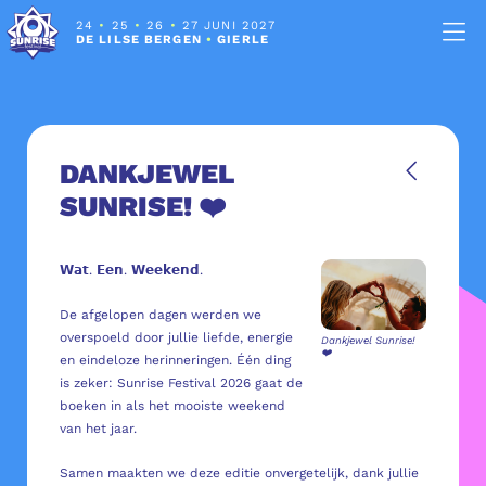
24
•
25
•
26
•
27 JUNI 2027
DE LILSE BERGEN
•
GIERLE
DANKJEWEL
SUNRISE! ❤️
𝗪𝗮𝘁. 𝗘𝗲𝗻. 𝗪𝗲𝗲𝗸𝗲𝗻𝗱.
De afgelopen dagen werden we
overspoeld door jullie liefde, energie
Dankjewel Sunrise!
❤️
en eindeloze herinneringen. Één ding
is zeker: Sunrise Festival 2026 gaat de
boeken in als het mooiste weekend
van het jaar.
Samen maakten we deze editie onvergetelijk, dank jullie