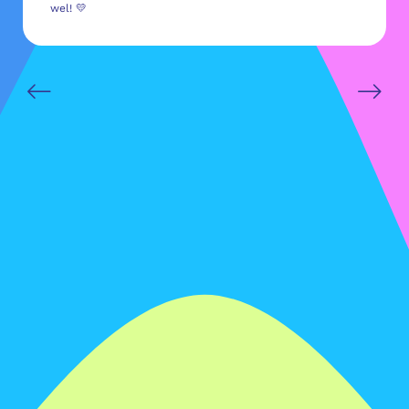
wel! 💛