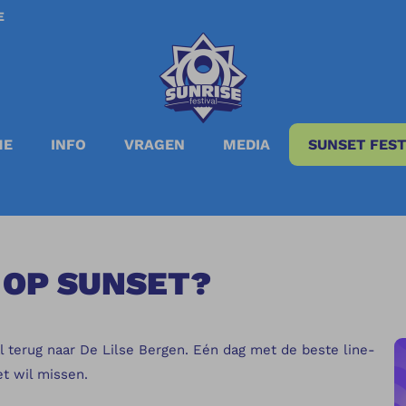
E
ME
INFO
VRAGEN
MEDIA
SUNSET FEST
 OP SUNSET?
l terug naar De Lilse Bergen. Eén dag met de beste line-
et wil missen.