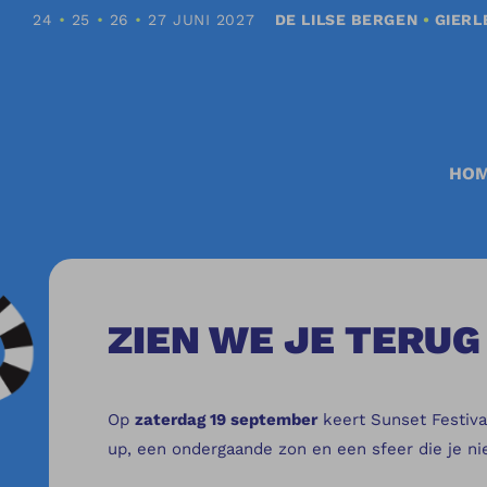
24
•
25
•
26
•
27 JUNI 2027
DE LILSE BERGEN
•
GIERL
HO
ZIEN WE JE TERUG
Op
zaterdag 19 september
keert Sunset Festiva
up, een ondergaande zon en een sfeer die je ni